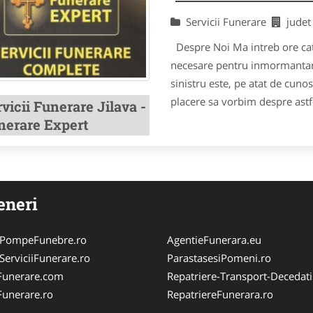
Servicii Funerare
judet
Despre Noi Ma intreb ore cati
necesare pentru inmormantarea
sinistru este, pe atat de cunos
placere sa vorbim despre astfe
vicii Funerare Jilava -
nerare Expert
eneri
ePompeFunebre.ro
AgentieFunerara.eu
ServiciiFunerare.ro
ParastasesiPomeni.ro
Funerare.com
Repatriere-Transport-Decedati
Funerare.ro
RepatriereFunerara.ro