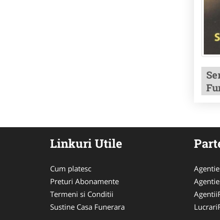
Ser
Fu
Linkuri Utile
Part
Cum platesc
Agenti
Preturi Abonamente
Agentie
Termeni si Conditii
Agentii
Sustine Casa Funerara
Lucrari