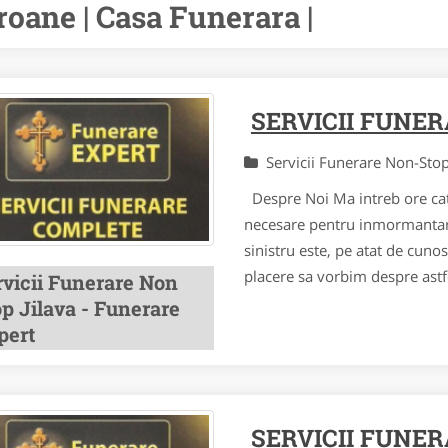
roane | Casa Funerara |
SERVICII FUNE
Servicii Funerare Non-St
Despre Noi Ma intreb ore cati
necesare pentru inmormantarea
sinistru este, pe atat de cunos
placere sa vorbim despre astfe
rvicii Funerare Non
p Jilava - Funerare
pert
SERVICII FUNER