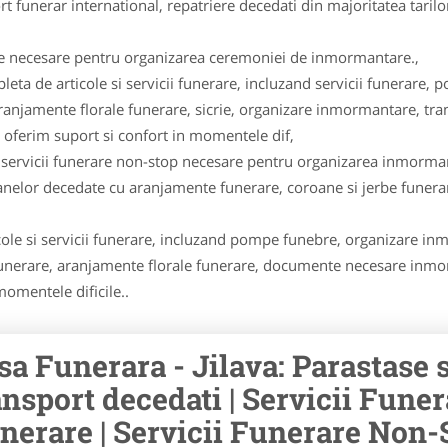
ort funerar international, repatriere decedati din majoritatea tari
ete necesare pentru organizarea ceremoniei de inmormantare.,
leta de articole si servicii funerare, incluzand servicii funerar
 aranjamente florale funerare, sicrie, organizare inmormantare, 
 oferim suport si confort in momentele dif,
 servicii funerare non-stop necesare pentru organizarea inmorma
lor decedate cu aranjamente funerare, coroane si jerbe funer
le si servicii funerare, incluzand pompe funebre, organizare inm
unerare, aranjamente florale funerare, documente necesare inmorma
momentele dificile..
sa Funerara - Jilava: Parastase s
ansport decedati | Servicii Funera
nerare | Servicii Funerare Non-