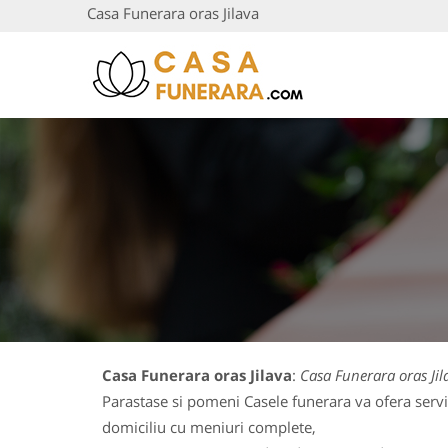
Casa Funerara oras Jilava
Casa Funerara oras Jilava
:
Casa Funerara oras Jil
Parastase si pomeni Casele funerara va ofera servi
domiciliu cu meniuri complete,