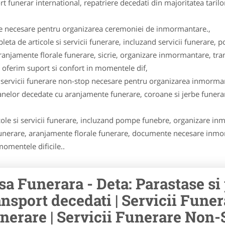
ort funerar international, repatriere decedati din majoritatea tari
ete necesare pentru organizarea ceremoniei de inmormantare.,
leta de articole si servicii funerare, incluzand servicii funerar
 aranjamente florale funerare, sicrie, organizare inmormantare, 
 oferim suport si confort in momentele dif,
 servicii funerare non-stop necesare pentru organizarea inmorma
lor decedate cu aranjamente funerare, coroane si jerbe funer
le si servicii funerare, incluzand pompe funebre, organizare inm
unerare, aranjamente florale funerare, documente necesare inmorma
momentele dificile..
sa Funerara - Deta: Parastase si
ansport decedati | Servicii Funera
nerare | Servicii Funerare Non-