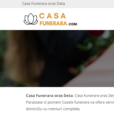
Casa Funerara oras Deta
Casa Funerara oras Deta
:
Casa Funerara oras Det
Parastase si pomeni Casele funerara va ofera servi
domiciliu cu meniuri complete,