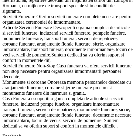
international, repatriere decedati din majoritatea tarilor din Europa in
Romania, cu mijloace de transport speciale si in conditii de
siguranta,
Servicii Funerare Oferim servicii funerare complete necesare pentru
organizarea ceremoniei de inmormantare.,
Articole Servicii Funerare Descoperiti o gama completa de articole
si servicii funerare, incluzand servicii funerare, pompele funebre,
monumente funerare, transport funerar, servicii de repatriere,
coroane funerare, aranjamente florale funerare, sicrie, organizare
inmormantare, transport funerar, documente inmormantare, locuri de
veci servicii de pomenire.Suntem dedicati sa va oferim suport si
confort in momentele dif,
Servicii Funerare Non-Stop Casa funerara va ofera servicii funerare
non-stop necesare pentru organizarea inmormantarii persoanei
decedate,
Monumente si coroane Onoreaza memoria persoanelor decedate cu
aranjamente funerare, coroane si jerbe funerare precum si
monumente funerare din marmura si granit.,
Casa Funerara escoperiti o gama completa de articole si servicii
funerare, incluzand pompe funebre, organizare inmormantare,
transport funerar, servicii de repatriere, monumente funerare, sicrie,
coroane funerare, aranjamente florale funerare, documente necesare
inmormantarii, locuri de veci si servicii de pomenire. Suntem
dedicati sa va oferim suport si confort in momentele dificile..