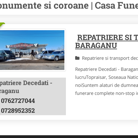
numente si coroane | Casa Fune
REPATRIERE SI
BARAGANU
Repatriere si transport de
Repatriere Decedati - Barag
lucruTopraisar, Soseaua Nation
atriere Decedati -
noiSuntem alaturi de dumneavo
raganu
funerare complete non-stop in
0762727044
0728952352