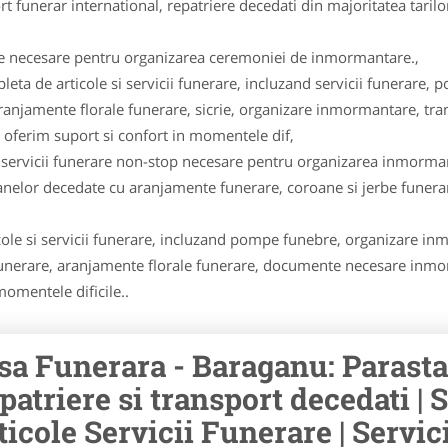
ort funerar international, repatriere decedati din majoritatea tari
ete necesare pentru organizarea ceremoniei de inmormantare.,
leta de articole si servicii funerare, incluzand servicii funerar
 aranjamente florale funerare, sicrie, organizare inmormantare, 
 oferim suport si confort in momentele dif,
 servicii funerare non-stop necesare pentru organizarea inmorma
lor decedate cu aranjamente funerare, coroane si jerbe funer
le si servicii funerare, incluzand pompe funebre, organizare inm
unerare, aranjamente florale funerare, documente necesare inmorma
momentele dificile..
sa Funerara - Baraganu: Parasta
patriere si transport decedati | S
ticole Servicii Funerare | Servi