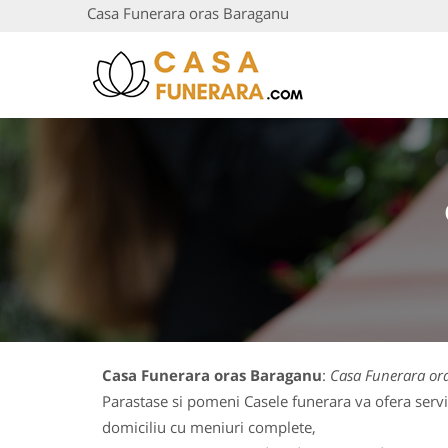
Casa Funerara oras Baraganu
Casa Funerara oras Baraganu
:
Casa Funerara or
Parastase si pomeni Casele funerara va ofera servi
domiciliu cu meniuri complete,