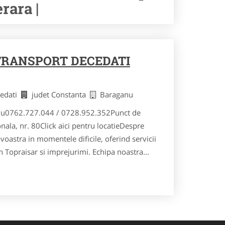
rara |
 TRANSPORT DECEDATI
cedati
judet Constanta
Baraganu
anu0762.727.044 / 0728.952.352Punct de
ala, nr. 80​Click aici pentru locatieDespre
astra in momentele dificile, oferind servicii
 Topraisar si imprejurimi. Echipa noastra...