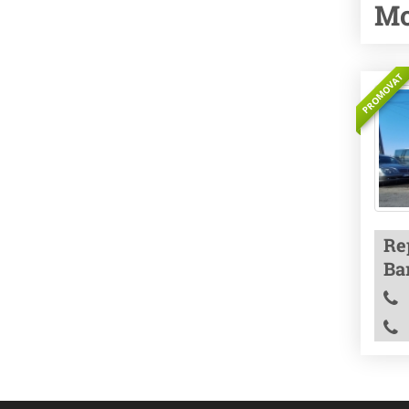
Mo
PROMOVAT
Rep
Ba