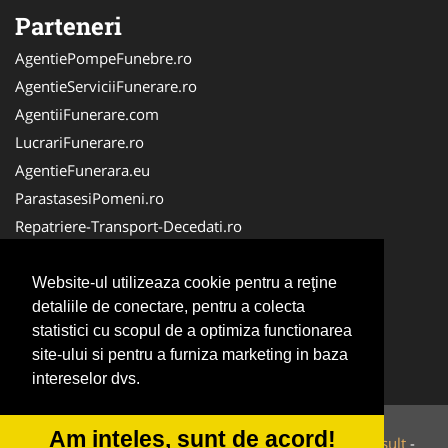
Parteneri
AgentiePompeFunebre.ro
AgentieServiciiFunerare.ro
AgentiiFunerare.com
LucrariFunerare.ro
AgentieFunerara.eu
ParastasesiPomeni.ro
Repatriere-Transport-Decedati.ro
RepatriereFunerara.ro
CasaFunerara.com
Website-ul utilizeaza cookie pentru a reţine
detaliile de conectare, pentru a colecta
NonStopDeschis.ro
statistici cu scopul de a optimiza functionarea
NonStopFunerare.ro
site-ului si pentru a furniza marketing in baza
Transport-Funerar.com
intereselor dvs.
Am inteles, sunt de acord!
© 2014-2026 Powered by
VilonMedia
&
Tokaido Consult
-