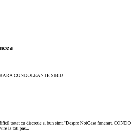
ncea
A FUNERARA CONDOLEANTE SIBIU
s dificil tratat cu discretie si bun simt."Despre NoiCasa funerara CON
ire la toti pas...