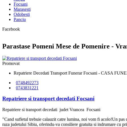
Focsani
Marasesti
Odobesti
Panciu
Facebook
Parastase Pomeni Mese de Pomenire - Vra
Promovat
Repatriere Decedati Transport Funerar Focsani - CAS
0748492273
0743831221
Repatriere si transport decedati Focsani
Repatriere si transport decedati
judet Vrancea
Focsani
"Cand sufletul trebuie calauzit catre lumina, noi vom fi acolo!Un pa
raza judetului Sibiu, oferindu-va consiliere gratuita si indrumare cu priv