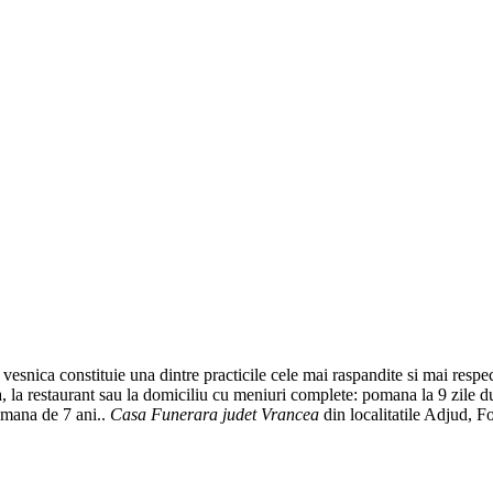
 vesnica constituie una dintre practicile cele mai raspandite si mai respec
 la restaurant sau la domiciliu cu meniuri complete: pomana la 9 zile d
pomana de 7 ani..
Casa Funerara judet Vrancea
din localitatile Adjud, 