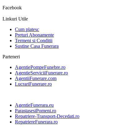
Facebook
Linkuri Utile
Cum platesc
Preturi Abonamente
Termeni si Conditii
Sustine Casa Funerara
Parteneri
AgentiePompeFunebre.ro
AgentieServiciiFunerare.ro
AgentiiFunerare.com
LucrariFunerare.ro
AgentieFunerara.eu
ParastasesiPomeni.ro
Repatriere-Transport-Decedati.ro
RepatriereFunerara.ro