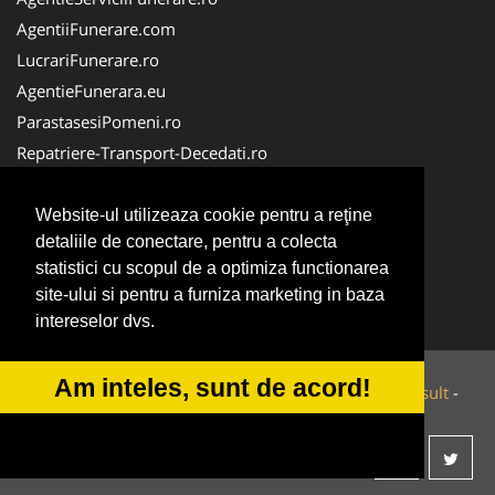
AgentiiFunerare.com
LucrariFunerare.ro
AgentieFunerara.eu
ParastasesiPomeni.ro
Repatriere-Transport-Decedati.ro
RepatriereFunerara.ro
CasaFunerara.com
Website-ul utilizeaza cookie pentru a reţine
detaliile de conectare, pentru a colecta
NonStopDeschis.ro
statistici cu scopul de a optimiza functionarea
NonStopFunerare.ro
site-ului si pentru a furniza marketing in baza
Transport-Funerar.com
intereselor dvs.
Am inteles, sunt de acord!
© 2014-2026 Powered by
VilonMedia
&
Tokaido Consult
-
ANPC
SOL