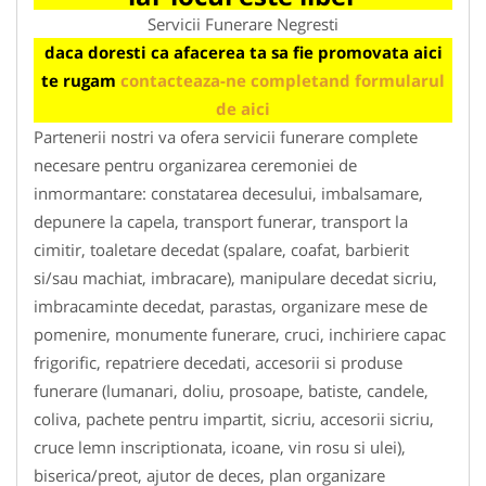
Servicii Funerare Negresti
daca doresti ca afacerea ta sa fie promovata aici
te rugam
contacteaza-ne completand formularul
de aici
Partenerii nostri va ofera servicii funerare complete
necesare pentru organizarea ceremoniei de
inmormantare: constatarea decesului, imbalsamare,
depunere la capela, transport funerar, transport la
cimitir, toaletare decedat (spalare, coafat, barbierit
si/sau machiat, imbracare), manipulare decedat sicriu,
imbracaminte decedat, parastas, organizare mese de
pomenire, monumente funerare, cruci, inchiriere capac
frigorific, repatriere decedati, accesorii si produse
funerare (lumanari, doliu, prosoape, batiste, candele,
coliva, pachete pentru impartit, sicriu, accesorii sicriu,
cruce lemn inscriptionata, icoane, vin rosu si ulei),
biserica/preot, ajutor de deces, plan organizare