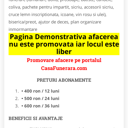
coliva, pachete pentru impartit, sicriu, accesorii sicriu,
cruce lemn inscriptionata, icoane, vin rosu si ulei),
biserica/preot, ajutor de deces, plan organizare
inmormantare
Pagina Demonstrativa afacerea
nu este promovata iar locul este
liber
Promovare afacere pe portalul
CasaFunerara.com
PRETURI ABONAMENTE
400 ron / 12 luni
500 ron / 24 luni
600 ron / 36 luni
BENEFICII SI AVANTAJE