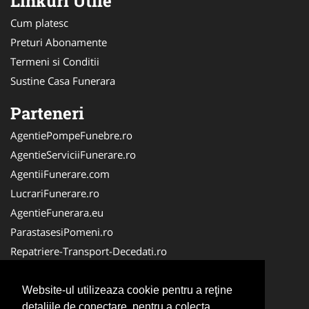
Linkuri Utile
Cum platesc
Preturi Abonamente
Termeni si Conditii
Sustine Casa Funerara
Parteneri
AgentiePompeFunebre.ro
AgentieServiciiFunerare.ro
AgentiiFunerare.com
LucrariFunerare.ro
AgentieFunerara.eu
ParastasesiPomeni.ro
Repatriere-Transport-Decedati.ro
RepatriereFunerara.ro
CasaFunerara.com
Website-ul utilizeaza cookie pentru a reţine
detaliile de conectare, pentru a colecta
NonStopDeschis.ro