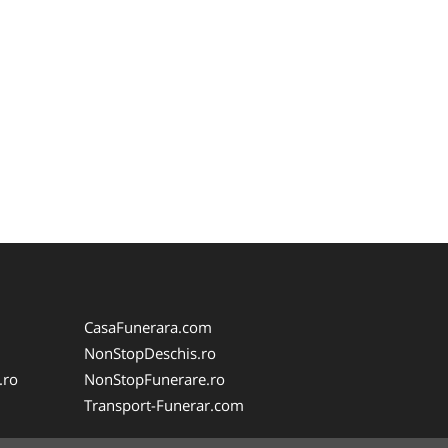
CasaFunerara.com
NonStopDeschis.ro
.ro
NonStopFunerare.ro
Transport-Funerar.com