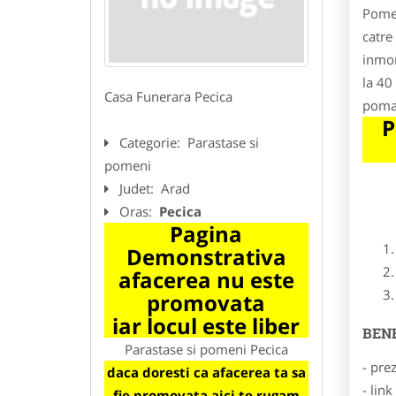
Pomen
catre
inmor
la 40
Casa Funerara Pecica
poman
P
Categorie:
Parastase si
pomeni
Judet:
Arad
Oras:
Pecica
Pagina
Demonstrativa
afacerea nu este
promovata
iar locul este liber
BENE
Parastase si pomeni Pecica
- pre
daca doresti ca afacerea ta sa
- lin
fie promovata aici te rugam