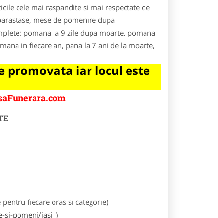
icile cele mai raspandite si mai respectate de
re parastase, mese de pomenire dupa
complete: pomana la 9 zile dupa moarte, pomana
omana in fiecare an, pana la 7 ani de la moarte,
 promovata iar locul este
asaFunerara.com
TE
entru fiecare oras si categorie)
-si-pomeni/iasi
)