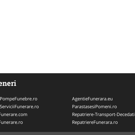
eneri
ePompeFunebre.ro
AgentieFunerara.eu
ServiciiFunerare.ro
ParastasesiPomeni.ro
Funerare.com
Repatriere-Transport-Decedati
Funerare.ro
RepatriereFunerara.ro