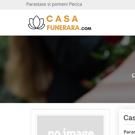
Parastase si pomeni Pecica
C
Cas
Para