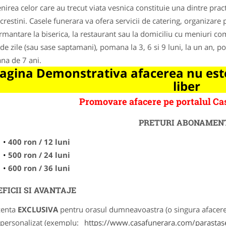
irea celor care au trecut viata vesnica constituie una dintre pract
 crestini. Casele funerara va ofera servicii de catering, organiza
mantare la biserica, la restaurant sau la domiciliu cu meniuri 
 de zile (sau sase saptamani), pomana la 3, 6 si 9 luni, la un an, p
a de 7 ani.
agina Demonstrativa afacerea nu este
liber
Promovare afacere pe portalul C
PRETURI ABONAMEN
400 ron / 12 luni
500 ron / 24 luni
600 ron / 36 luni
FICII SI AVANTAJE
zenta
EXCLUSIVA
pentru orasul dumneavoastra (o singura afacere p
k personalizat (exemplu:
https://www.casafunerara.com/parastase