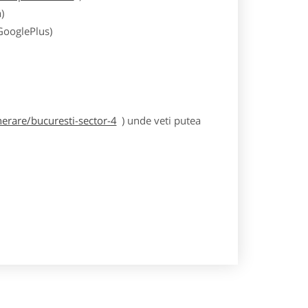
)
 GooglePlus)
erare/bucuresti-sector-4
) unde veti putea