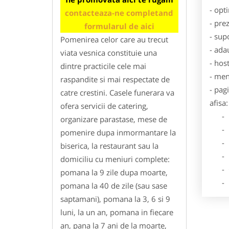
- opt
contacteaza-ne completand
- pre
formularul de aici
- sup
Pomenirea celor care au trecut
- ada
viata vesnica constituie una
- hos
dintre practicile cele mai
- men
raspandite si mai respectate de
- pag
catre crestini. Casele funerara va
afisa:
ofera servicii de catering,
- Dat
organizare parastase, mese de
- De
pomenire dupa inmormantare la
- Lo
biserica, la restaurant sau la
- Des
domiciliu cu meniuri complete:
- Ga
pomana la 9 zile dupa moarte,
- Poz
pomana la 40 de zile (sau sase
saptamani), pomana la 3, 6 si 9
luni, la un an, pomana in fiecare
an, pana la 7 ani de la moarte,