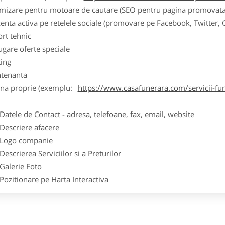
imizare pentru motoare de cautare (SEO pentru pagina promovata
zenta activa pe retelele sociale (promovare pe Facebook, Twitter,
ort tehnic
ugare oferte speciale
ting
tenanta
ina proprie (exemplu:
https://www.casafunerara.com/servicii-fun
ele de Contact - adresa, telefoane, fax, email, website
scriere afacere
go companie
crierea Serviciilor si a Preturilor
lerie Foto
itionare pe Harta Interactiva